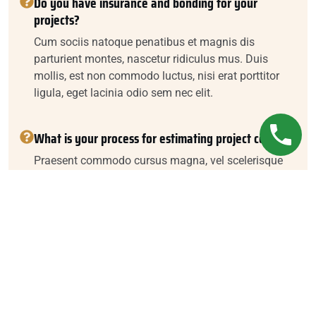
Do you have insurance and bonding for your
projects?
Cum sociis natoque penatibus et magnis dis
parturient montes, nascetur ridiculus mus. Duis
mollis, est non commodo luctus, nisi erat porttitor
ligula, eget lacinia odio sem nec elit.
What is your process for estimating project costs?
Praesent commodo cursus magna, vel scelerisque
nisl consectetur et. Cras justo odio, dapibus ac
facilisis in, egestas eget quam. Nullam id dolor id
nibh ultricies vehicula ut id elit. Sed posuere
consectetur est at lobortis. Duis mollis, est non
commodo luctus, nisi erat porttitor ligula, eget
lacinia odio sem nec elit.
Do you offer financing or payment plans for
construction services?